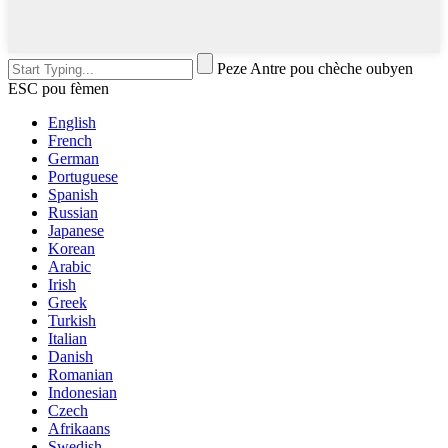
Peze Antre pou chèche oubyen
ESC pou fèmen
English
French
German
Portuguese
Spanish
Russian
Japanese
Korean
Arabic
Irish
Greek
Turkish
Italian
Danish
Romanian
Indonesian
Czech
Afrikaans
Swedish