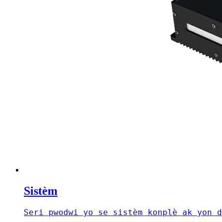
Sistèm
Seri pwodwi yo se sistèm konplè ak yon d