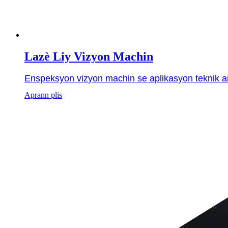
Lazè Liy Vizyon Machin
Enspeksyon vizyon machin se aplikasyon teknik anal
Aprann plis