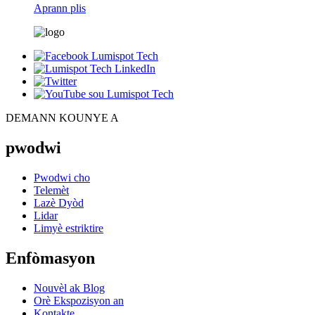
Aprann plis
DEMANN KOUNYE A
pwodwi
Pwodwi cho
Telemèt
Lazè Dyòd
Lidar
Limyè estriktire
Enfòmasyon
Nouvèl ak Blog
Orè Ekspozisyon an
Kontakte