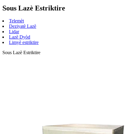
Sous Lazè Estriktire
Telemèt
Deziyatè Lazè
Lidar
Lazè Dyòd
Limyè estriktire
Sous Lazè Estriktire