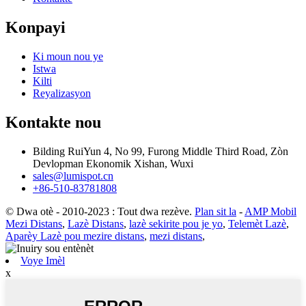
Konpayi
Ki moun nou ye
Istwa
Kilti
Reyalizasyon
Kontakte nou
Bilding RuiYun 4, No 99, Furong Middle Third Road, Zòn
Devlopman Ekonomik Xishan, Wuxi
sales@lumispot.cn
+86-510-83781808
© Dwa otè - 2010-2023 : Tout dwa rezève.
Plan sit la
-
AMP Mobil
Mezi Distans
,
Lazè Distans
,
lazè sekirite pou je yo
,
Telemèt Lazè
,
Aparèy Lazè pou mezire distans
,
mezi distans
,
Voye Imèl
x