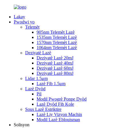
Lakay
Pwodwi yo
Telemèt
905nm Telemèt Lazè
1535nm Telemèt Lazè
1570nm Telemèt Lazè
1064nm Telemèt Lazè
Deziyatè Lazè
Deziyatè Lazè 20mJ
Deziyatè Lazè 40mJ
Deziyatè Lazè 60mJ
Deziyatè Lazè 80mJ
Lidar 1.5μm
Lazè Fib 1.5μm
Lazè Dyòd
Pil
Modil Pwogrè Ponpe Dyòd
Lazè Dyòd Fib Kole
Sous Lazè Estriktire
Lazè Liy Vizyon Machin
Modil Lazè Eblouisman
Solisyon