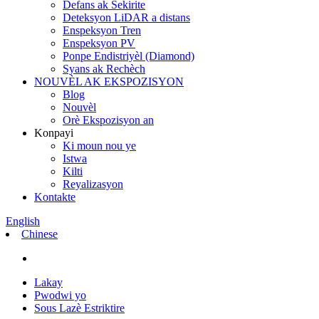
Defans ak Sekirite
Deteksyon LiDAR a distans
Enspeksyon Tren
Enspeksyon PV
Ponpe Endistriyèl (Diamond)
Syans ak Rechèch
NOUVÈL AK EKSPOZISYON
Blog
Nouvèl
Orè Ekspozisyon an
Konpayi
Ki moun nou ye
Istwa
Kilti
Reyalizasyon
Kontakte
English
Chinese
Lakay
Pwodwi yo
Sous Lazè Estriktire